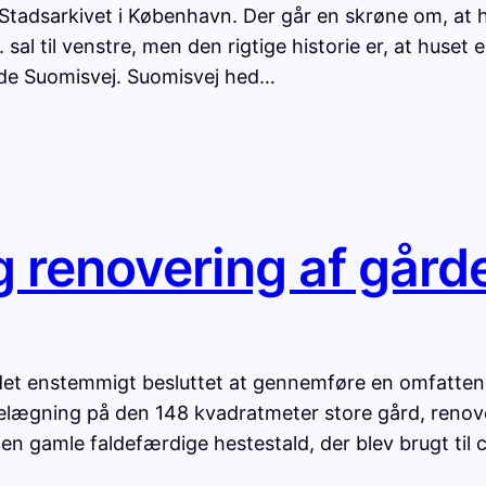
Stadsarkivet i København. Der går en skrøne om, at h
 sal til venstre, men den rigtige historie er, at huset 
dde Suomisvej. Suomisvej hed…
g renovering af gård
 det enstemmigt besluttet at gennemføre en omfatten
belægning på den 148 kvadratmeter store gård, renov
den gamle faldefærdige hestestald, der blev brugt til