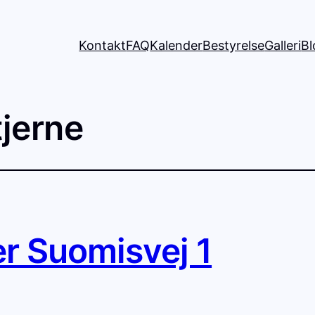
Kontakt
FAQ
Kalender
Bestyrelse
Galleri
Bl
tjerne
r Suomisvej 1