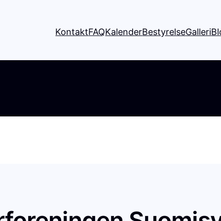
Kontakt
FAQ
Kalender
Bestyrelse
Galleri
Bl
rforeningen Suomisv